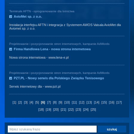
Terminale AFTN - oprogramowanie dla lotnictwa
AvioMet sp. z o.o.
Instalacja interfejsu AFTN i integracja z Systemem AWOS Vaisala AvioMet dla
Aviomet sp. z o.o.
Projektowanie i pozycjonowanie stron internetowych, kampanie AdWords
Firma Handlowa Lena - nowa strona internetowa
Nowa strona internetowa -
www.lena-e.pl
Projektowanie i pozycjonowanie stron internetowych, kampanie AdWords
PZT.PL - Nowy serwis dla Polskiego Związku Tenisowego
Serwis internetowy dla -
www.pzt.pl
[1]
[2]
[3]
[4]
[5]
[6]
[7]
[8]
[9]
[10]
[11]
[12]
[13]
[14]
[15]
[16]
[17]
[18]
[19]
[20]
[21]
[22]
[23]
[24]
[25]