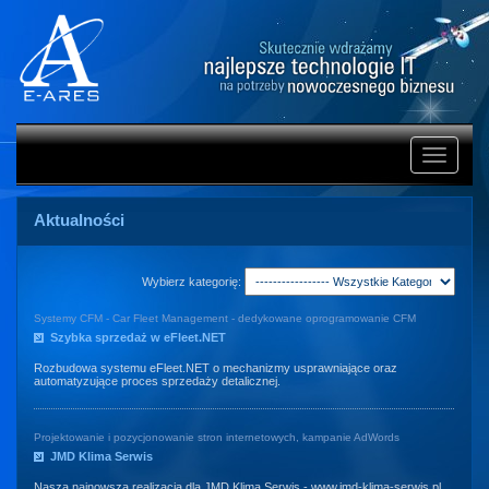
Rozwiń
nawigacj
Aktualności
Wybierz kategorię:
Systemy CFM - Car Fleet Management - dedykowane oprogramowanie CFM
Szybka sprzedaż w eFleet.NET
Rozbudowa systemu eFleet.NET o mechanizmy usprawniające oraz
automatyzujące proces sprzedaży detalicznej.
Projektowanie i pozycjonowanie stron internetowych, kampanie AdWords
JMD Klima Serwis
Nasza najnowsza realizacja dla JMD Klima Serwis -
www.jmd-klima-serwis.pl