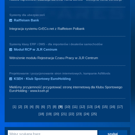
Systemy dla ubezpieczeń
Raiffeisen Bank
Integracja systemu GrECo.net z Raiffeisen Polbank
Systemy klasy ERP i DMS - dla importerów i dealerów samochodów
Moduł RCP w JLR Centrum
Wdrożenie modułu Rejestracja Czasu Pracy w JLR Centrum
Projektowanie i pozycjonowanie stron internetowych, kampanie AdWords
KSEH - Klub Sportowy EuroHolding
Mieliśmy przyjemność przygotować stronę internetową dla Klubu Sportowego
EuroHolding -
www.kseh.pl
[1]
[2]
[3]
[4]
[5]
[6]
[7]
[8]
[9]
[10]
[11]
[12]
[13]
[14]
[15]
[16]
[17]
[18]
[19]
[20]
[21]
[22]
[23]
[24]
[25]